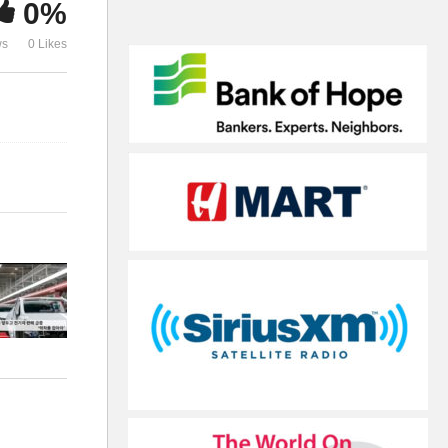
0%
내기에 나서라’
는 삭감
ws
0 Likes