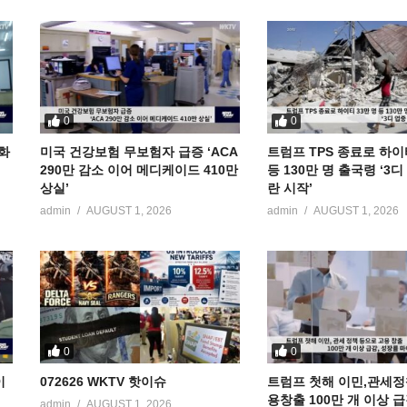
0
0
공화
미국 건강보험 무보험자 급증 ‘ACA
트럼프 TPS 종료로 하이
290만 감소 이어 메디케이드 410만
등 130만 명 출국령 ‘3
상실’
란 시작’
admin
AUGUST 1, 2026
admin
AUGUST 1, 2026
0
0
이
072626 WKTV 핫이슈
트럼프 첫해 이민,관세정
용창출 100만 개 이상 
admin
AUGUST 1, 2026