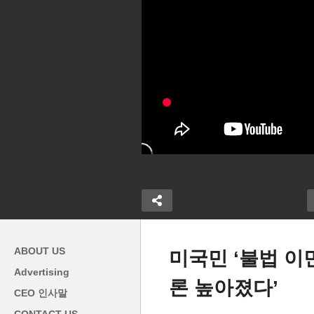
ABOUT US
미국민 ‘불법 이
Advertising
론 높아졌다’
감축, 행정 혼
미국 기존 주택 판매 8월 400
H
CEO 인사말
민 기다림 고통
만 채 ‘전달보다 줄고 전년보다
대