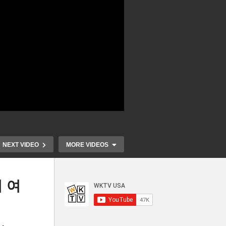
NEXT VIDEO
MORE VIDEOS
 여
권한
트럼프 유엔총회 연설 ‘미국식
푸드 스탬프 
 손
대로 불법 이민 해결, 전쟁 끝
이르면 11월