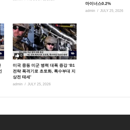
마이너스0.2%
admin
JULY 25, 2026
0
만
미국 중동 미군 병력 대폭 증강 ‘B1
인
전략 폭격기로 초토화, 특수부대 지
상전 태세’
admin
JULY 25, 2026