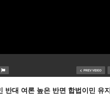
PREV VIDEO
민 반대 여론 높은 반면 합법이민 유지
1B 비자 10만 달러 부과에
독립기관 위원 해임 두고 
기업들 긍정적 ‘점유율 40%
다툼 ‘대법원 보수파 트럼프