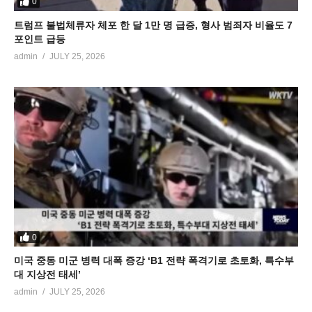
0
트럼프 불법체류자 체포 한 달 1만 명 급증, 형사 범죄자 비율도 7
포인트 급등
admin
JULY 25, 2026
0
미국 중동 미군 병력 대폭 증강 ‘B1 전략 폭격기로 초토화, 특수부
대 지상전 태세’
admin
JULY 25, 2026