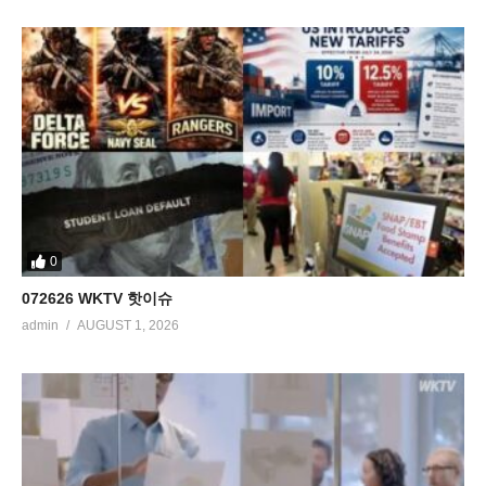
0
072626 WKTV 핫이슈
admin
AUGUST 1, 2026