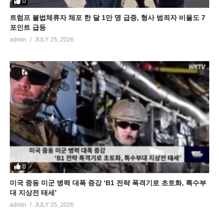
0
트럼프 불법체류자 체포 한 달 1만 명 급증, 형사 범죄자 비율도 7
포인트 급등
admin
JULY 25, 2026
0
미국 중동 미군 병력 대폭 증강 ‘B1 전략 폭격기로 초토화, 특수부
대 지상전 태세’
admin
JULY 25, 2026