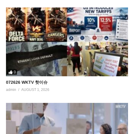
0
072626 WKTV 핫이슈
admin
AUGUST 1, 2026