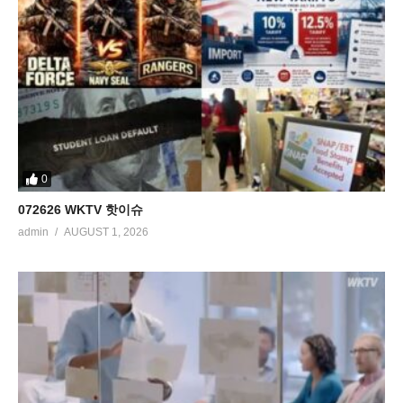
0
072626 WKTV 핫이슈
admin
AUGUST 1, 2026