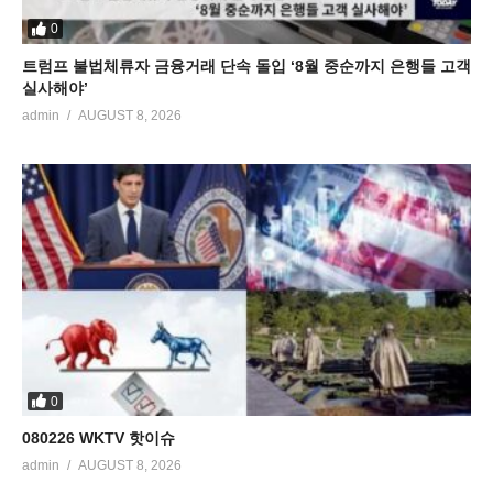
0
트럼프 불법체류자 금융거래 단속 돌입 ‘8월 중순까지 은행들 고객
실사해야’
admin
AUGUST 8, 2026
0
080226 WKTV 핫이슈
admin
AUGUST 8, 2026