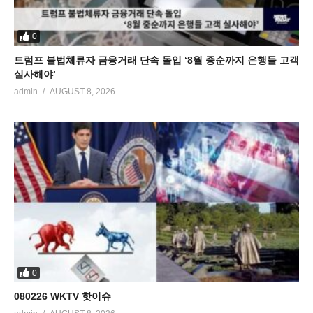
0
트럼프 불법체류자 금융거래 단속 돌입 ‘8월 중순까지 은행들 고객
실사해야’
admin
AUGUST 8, 2026
0
080226 WKTV 핫이슈