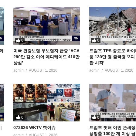
0
0
공화
미국 건강보험 무보험자 급증 ‘ACA
트럼프 TPS 종료로 하이
290만 감소 이어 메디케이드 410만
등 130만 명 출국령 ‘3
상실’
란 시작’
admin
AUGUST 1, 2026
admin
AUGUST 1, 2026
0
0
이
072626 WKTV 핫이슈
트럼프 첫해 이민,관세정
용창출 100만 개 이상 
admin
AUGUST 1, 2026