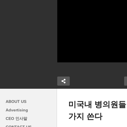
ABOUT US
미국내 병의원들
Advertising
가지 쓴다
 ‘예산삭감 막
백
CEO 인사말
하면 국가부
미국민 62% 돈문제 다른이들
9