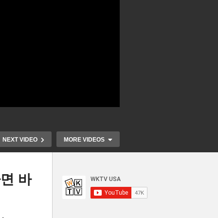
NEXT VIDEO
MORE VIDEOS
면 바
흔들
미군 서열 1
보고
바이든 VS 맥카시 국가부도
지한파 찰스