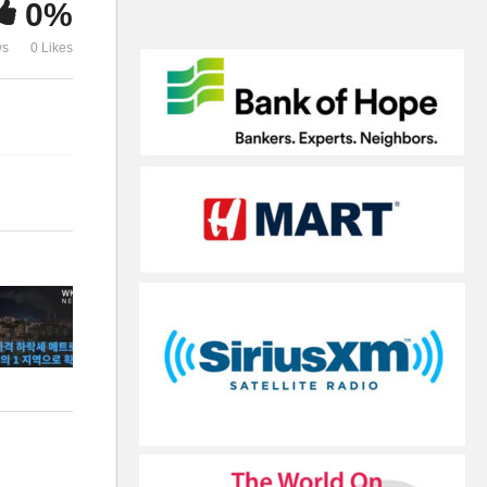
0%
볼모 잡고 ‘치킨게임’ 돌입
내정 ‘두번째 
ws
0 Likes