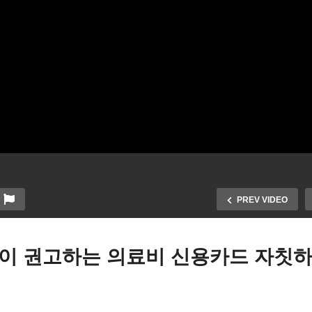
PREV VIDEO
이 권고하는 의료비 신용카드 자칫하
악관 국가부도 피하기 위해
미국 늘어나는 경제변수, 
월말까지 단기 부채한도 올리
리는 금리정책 ‘4대 지표 