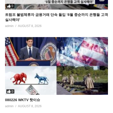
0
트럼프 불법체류자 금융거래 단속 돌입 ‘8월 중순까지 은행들 고객
실사해야’
admin
AUGUST 8, 2026
0
080226 WKTV 핫이슈
admin
AUGUST 8, 2026