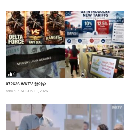
0
072626 WKTV 핫이슈
admin
AUGUST 1, 2026