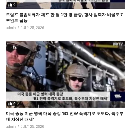
0
트럼프 불법체류자 체포 한 달 1만 명 급증, 형사 범죄자 비율도 7
포인트 급등
admin
JULY 25, 2026
0
미국 중동 미군 병력 대폭 증강 ‘B1 전략 폭격기로 초토화, 특수부
대 지상전 태세’
admin
JULY 25, 2026