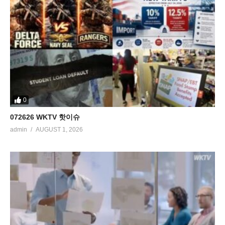
0
072626 WKTV 핫이슈
admin
AUGUST 1, 2026