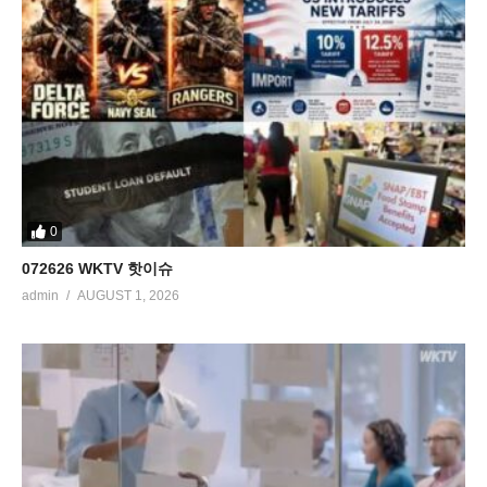
0
072626 WKTV 핫이슈
admin
AUGUST 1, 2026