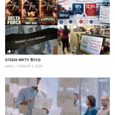
0
072626 WKTV 핫이슈
admin
AUGUST 1, 2026