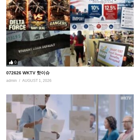
0
072626 WKTV 핫이슈
admin
AUGUST 1, 2026