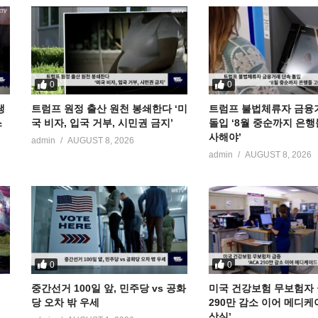
0
0
냉
트럼프 원정 출산 원천 봉쇄한다 ‘미
트럼프 불법체류자 금융
스
국 비자, 입국 거부, 시민권 금지’
돌입 ‘8월 중순까지 은행
사해야’
admin
AUGUST 8, 2026
admin
AUGUST 8, 2026
0
0
중간선거 100일 앞, 민주당 vs 공화
미국 건강보험 무보험자 급
당 오차 밖 우세
290만 감소 이어 메디케
상실’