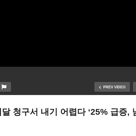
PREV VIDEO
달 청구서 내기 어렵다 ‘25% 급증,
국 금융불안 진화 총력전 ‘옐
미국가정 36% 매달 청구서
 예금안전, 대형은행들 300
기 어렵다 ‘25% 급증, 남부