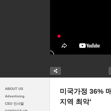
ABOUT US
미국가정 36% 매
Advertising
지역 최악’
“내 돈 안전한가요” 은행파산
미
CEO 인사말
세입자 강제퇴
사태로 예금안전여부에 관심
런