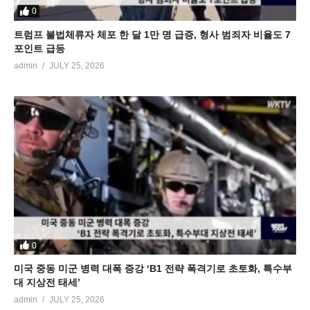
0
트럼프 불법체류자 체포 한 달 1만 명 급증, 형사 범죄자 비율도 7
포인트 급등
admin
JULY 25, 2026
0
미국 중동 미군 병력 대폭 증강 ‘B1 전략 폭격기로 초토화, 특수부
대 지상전 태세’
admin
JULY 25, 2026