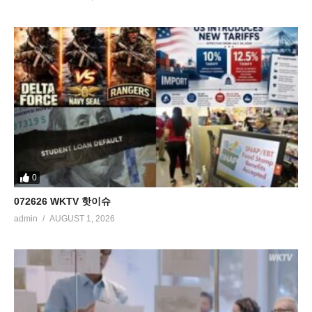
0
072626 WKTV 핫이슈
admin
AUGUST 1, 2026