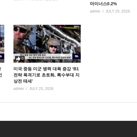
마이너스0.2%
admin
JULY 25, 2026
0
만
미국 중동 미군 병력 대폭 증강 ‘B1
인
전략 폭격기로 초토화, 특수부대 지
상전 태세’
admin
JULY 25, 2026