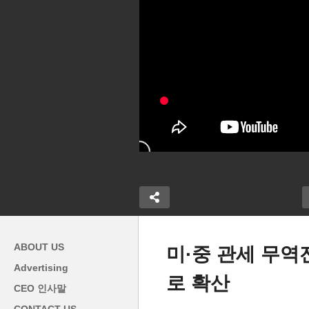
ABOUT US
미·중 관세 무역
Advertising
로 확산
트럼프 추방 대상자 포착에 인
시
CEO 인사말
럼프 골드 카
공지능까지 사용, 엉뚱한 시민
찌