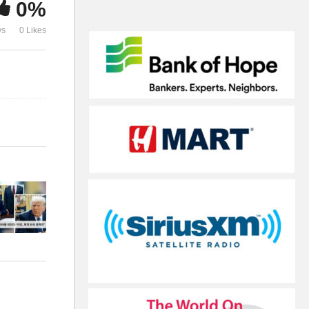
0%
급증
급감
ws
0 Likes