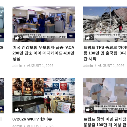
0
0
공화
미국 건강보험 무보험자 급증 ‘ACA
트럼프 TPS 종료로 하이
290만 감소 이어 메디케이드 410만
등 130만 명 출국령 ‘3
상실’
란 시작’
admin
AUGUST 1, 2026
admin
AUGUST 1, 2026
0
0
이
072626 WKTV 핫이슈
트럼프 첫해 이민,관세정
용창출 100만 개 이상 
admin
AUGUST 1, 2026