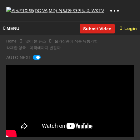
MENU
Login
Submit Video
Home
많이 본 뉴스
물가상승에 식품 유통기한
삭제한 영국…미국에까지 번질까
AUTO NEXT
트럼
미국
프 마
고교
라라
생까
고에
지 자