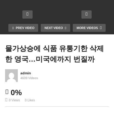
기밀
바이
녀 양
문서
든 학
육비
700쪽
“5년
자융
30만
이상
만에
자금 1
달러
보관
‘최
만 달
넘었
PREV VIDEO
NEXT VIDEO
MORE VIDEOS
‘조여
악’의
러 탕
다 ‘물
오는
독감
감 24
가급
포위
이 온
일 발
등 때
물가상승에 식품 유통기한 삭제
망’
다”
표
문’
한 영국…미국에까지 번질까
admin
4609 Videos
0%
0 Views
0 Likes