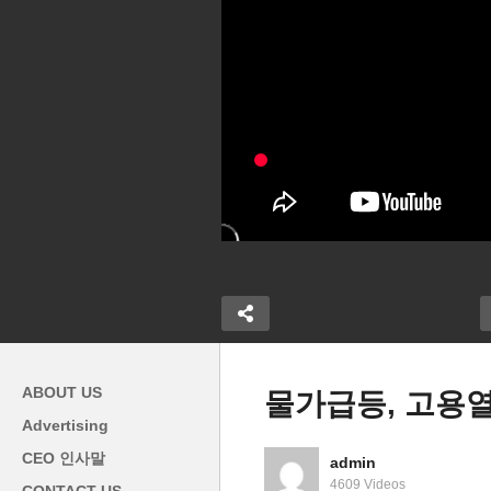
ABOUT US
물가급등, 고용
Advertising
CEO 인사말
admin
치 ‘속빈강정,
바이든 ‘초당파와 조건부 협상,
미
4609 Videos