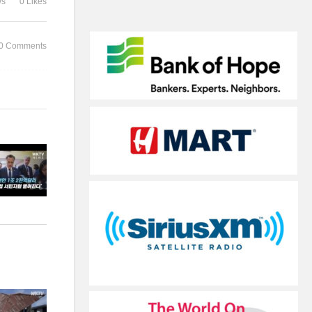
ws
0 Likes
는 축소 대신 복직보너스 추진
의 꿈 더 멀
0 Comments