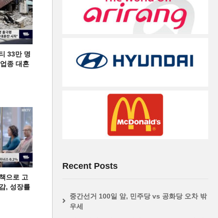
티 33만 명
디 업종 대혼
Recent Posts
책으로 고
급감, 성장률
중간선거 100일 앞, 민주당 vs 공화당 오차 밖
우세