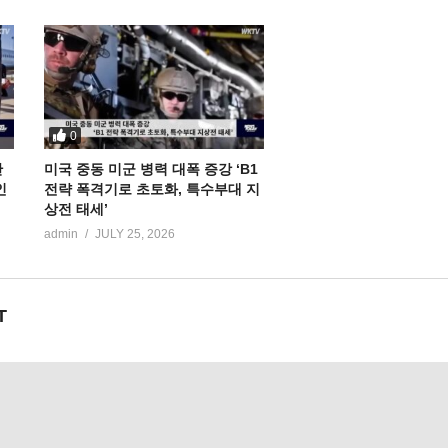
0
만
미국 중동 미군 병력 대폭 증강 ‘B1
인
전략 폭격기로 초토화, 특수부대 지
상전 태세’
admin
JULY 25, 2026
T