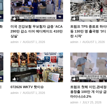
0
0
공화
미국 건강보험 무보험자 급증 ‘ACA
트럼프 TPS 종료로 하이
290만 감소 이어 메디케이드 410만
등 130만 명 출국령 ‘3
상실’
란 시작’
admin
AUGUST 1, 2026
admin
AUGUST 1, 2026
0
0
이
072626 WKTV 핫이슈
트럼프 첫해 이민,관세정
용창출 100만 개 이상 
admin
AUGUST 1, 2026
마이너스0.2%
admin
JULY 25, 2026