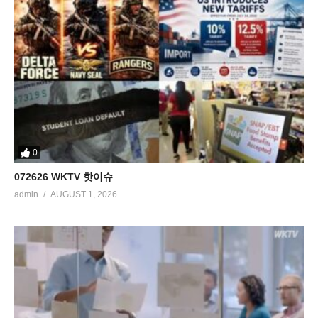
0
072626 WKTV 핫이슈
admin
AUGUST 1, 2026