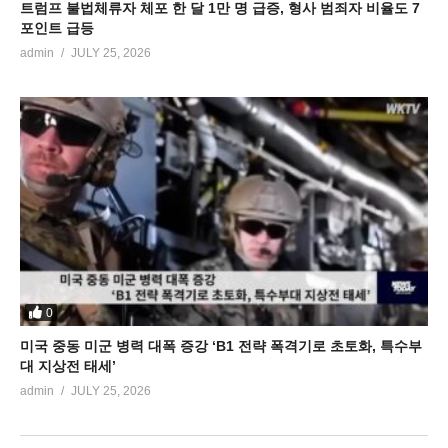
트럼프 불법체류자 체포 한 달 1만 명 급증, 형사 범죄자 비율도 7
포인트 급등
admin
JULY 25, 2026
0
미국 중동 미군 병력 대폭 증강 ‘B1 전략 폭격기로 초토화, 특수부
대 지상전 태세’
admin
JULY 25, 2026