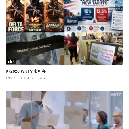
0
072626 WKTV 핫이슈
admin
AUGUST 1, 2026