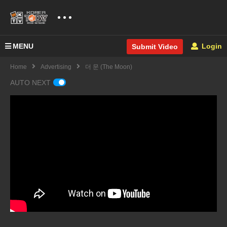
MENU
Login
Submit Video
Home
Advertising
더 문 (The Moon)
AUTO NEXT