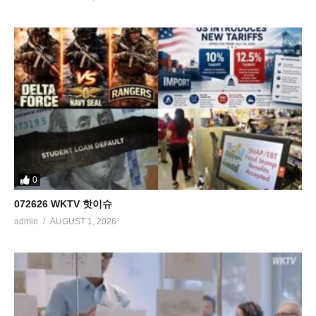
0
072626 WKTV 핫이슈
admin
AUGUST 1, 2026