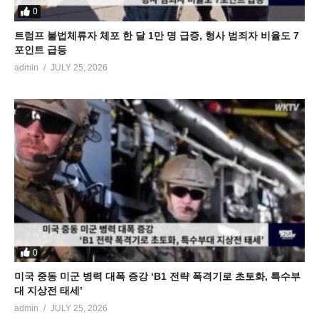
0
트럼프 불법체류자 체포 한 달 1만 명 급증, 형사 범죄자 비율도 7
포인트 급등
admin
JULY 25, 2026
0
미국 중동 미군 병력 대폭 증강 ‘B1 전략 폭격기로 초토화, 특수부
대 지상전 태세’
admin
JULY 25, 2026