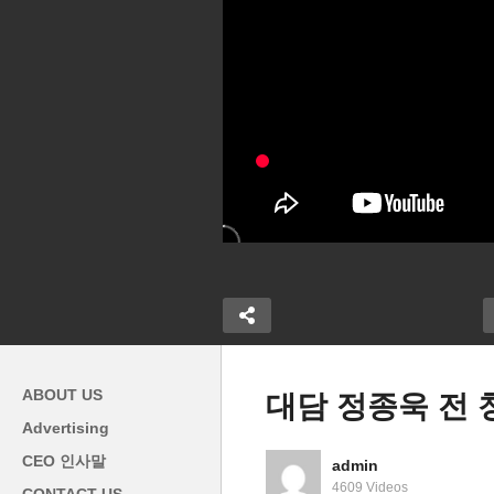
ABOUT US
대담 정종욱 전
Advertising
[WKTV 대담] 전 주한미군 사
CEO 인사말
admin
020년 새해 대
령관 존 틸럴리 한국전 참전 기
틸
4609 Videos