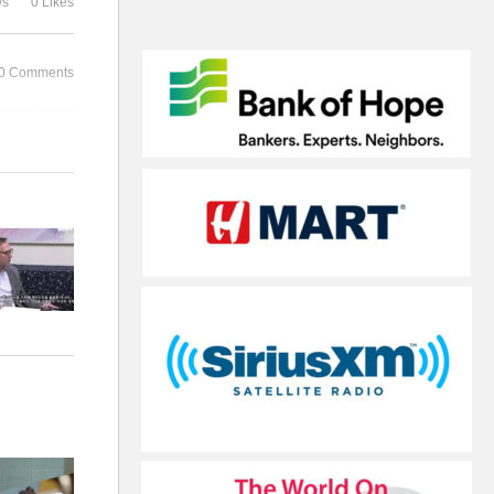
ws
0 Likes
장
김용회 한미
0 Comments