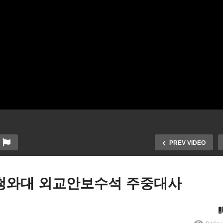
PREV VIDEO
 청와대 외교안보수석 주중대사
럴리 장군 전 주한미군 사령
대담 정종욱 전 청와대 외