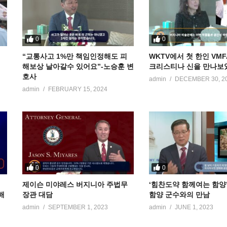
0
0
“교통사고 1%만 책임인정해도 피
WKTV에서 첫 한인 VM
해보상 날아갈수 있어요”-노승훈 변
크리스티나 신을 만나보
호사
admin
DECEMBER 30, 2
admin
FEBRUARY 15, 2024
0
0
저
제이슨 미야레스 버지니아 주법무
‘힘찬도약 함께여는 함양
해
장관 대담
함양 군수와의 만남
admin
SEPTEMBER 1, 2023
admin
JUNE 1, 2023