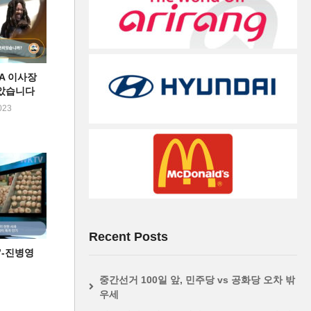
FA 이사장
았습니다
023
Recent Posts
’-진병영
중간선거 100일 앞, 민주당 vs 공화당 오차 밖
우세