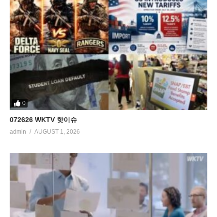
0
072626 WKTV 핫이슈
admin
AUGUST 1, 2026