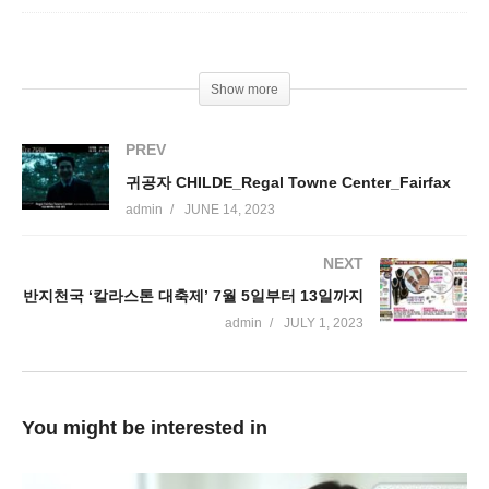
Show more
PREV
귀공자 CHILDE_Regal Towne Center_Fairfax
admin
JUNE 14, 2023
NEXT
반지천국 ‘칼라스톤 대축제’ 7월 5일부터 13일까지
admin
JULY 1, 2023
You might be interested in