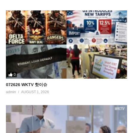
0
072626 WKTV 핫이슈
admin
AUGUST 1, 2026