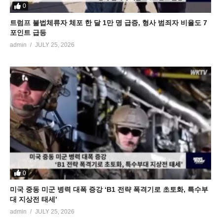
0
트럼프 불법체류자 체포 한 달 1만 명 급증, 형사 범죄자 비율도 7
포인트 급등
admin
JULY 25, 2026
0
미국 중동 미군 병력 대폭 증강 ‘B1 전략 폭격기로 초토화, 특수부
대 지상전 태세’
admin
JULY 25, 2026