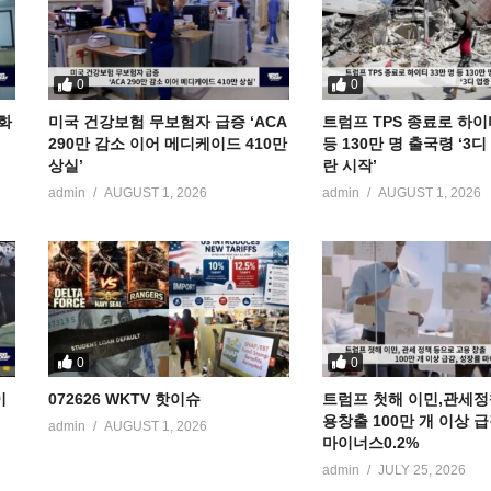
0
0
공화
미국 건강보험 무보험자 급증 ‘ACA
트럼프 TPS 종료로 하이
290만 감소 이어 메디케이드 410만
등 130만 명 출국령 ‘3
상실’
란 시작’
admin
AUGUST 1, 2026
admin
AUGUST 1, 2026
0
0
이
072626 WKTV 핫이슈
트럼프 첫해 이민,관세정
용창출 100만 개 이상 
admin
AUGUST 1, 2026
마이너스0.2%
admin
JULY 25, 2026