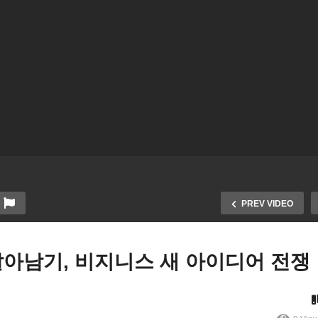
PREV VIDEO
아남기, 비지니스 새 아이디어 전쟁
릴랜드 한국서 검사세트 50
코로나가 앗아간 나의 소중
개 샀다 ‘재개방 앞서 검사확
가족, 코로나 한인 사망자 