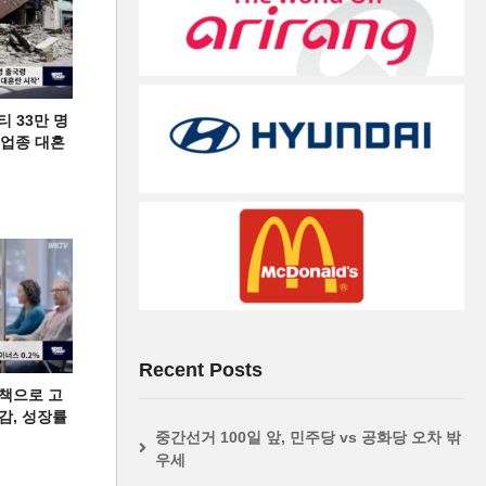
티 33만 명
디 업종 대혼
Recent Posts
책으로 고
급감, 성장률
중간선거 100일 앞, 민주당 vs 공화당 오차 밖
우세