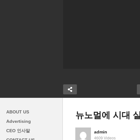
ABOUT US
뉴노멀에 시대 살
Advertising
메
CEO 인사말
admin
해 까맣게 물
미 시위대 앞에 화해의 무릎을
만
4609 Videos