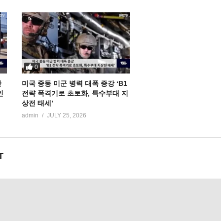
0
만
미국 중동 미군 병력 대폭 증강 ‘B1
인
전략 폭격기로 초토화, 특수부대 지
상전 태세’
admin
JULY 25, 2026
T