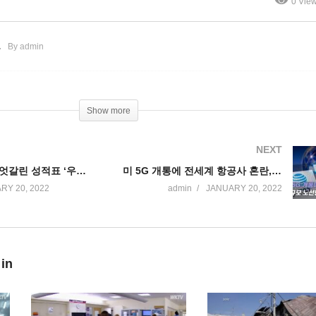
0 Vie
 급등 ‘유가잡기 아직 먼길’
하나…뉴욕 감염자 47% 감
By admin
Show more
NEXT
바이든 첫 1년 엇갈린 성적표 ‘우수 AB 31%, 보통 CD 29%, 낙제 F 37%’
미 5G 개통에 전세계 항공사 혼란, 대규모 노선변경, 취소
RY 20, 2022
admin
JANUARY 20, 2022
 in