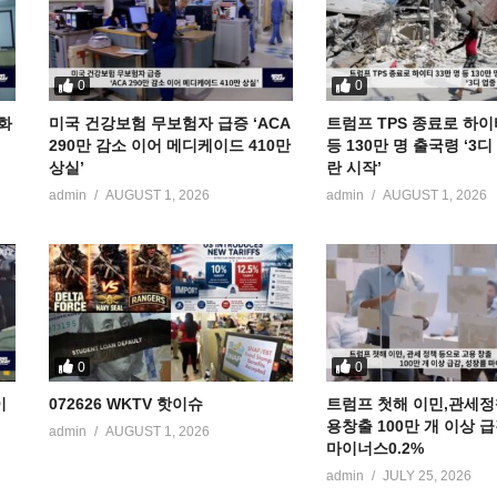
0
0
공화
미국 건강보험 무보험자 급증 ‘ACA
트럼프 TPS 종료로 하이
290만 감소 이어 메디케이드 410만
등 130만 명 출국령 ‘3
상실’
란 시작’
admin
AUGUST 1, 2026
admin
AUGUST 1, 2026
0
0
이
072626 WKTV 핫이슈
트럼프 첫해 이민,관세정
용창출 100만 개 이상 
admin
AUGUST 1, 2026
마이너스0.2%
admin
JULY 25, 2026