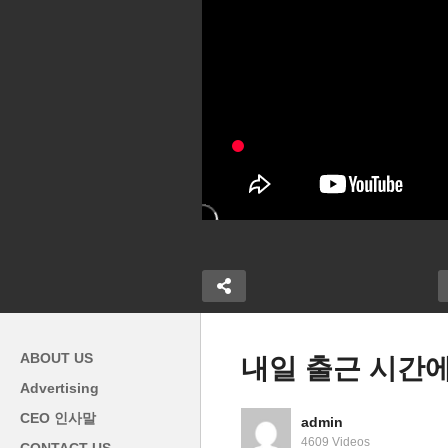
ABOUT US
내일 출근 시간에
Advertising
 28만 6천
CEO 인사말
admin
오미크론으로 매
한인 헤롤드 변, VA 주정부 부
국
4609 Videos