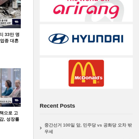
티 33만 명
디 업종 대혼
Recent Posts
책으로 고
급감, 성장률
중간선거 100일 앞, 민주당 vs 공화당 오차 밖
우세