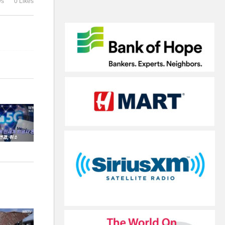
ws
0 Likes
소
안’ 집중 조율
다’