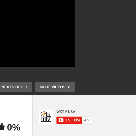
NEXT VIDEO
MORE VIDEOS
0%
바이든 더나은 재건법안 ‘1조
바이든 ‘N95
하락
달러에 3~4개만 포함 축소 대
스센터, 약국