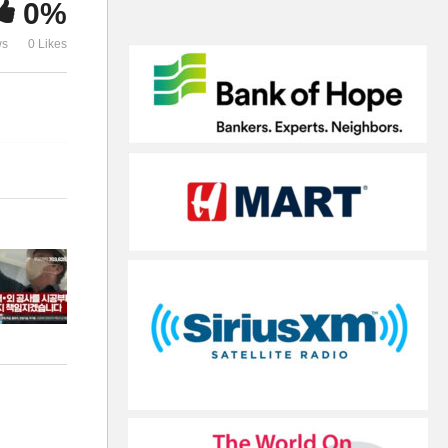
0%
건축회사 JGL
께하세요
ws
0 Likes