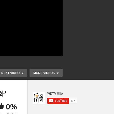
NEXT VIDEO
MORE VIDEOS
화’
0%
등
트럼프 이민 단속에 5만 병력,
트럼프 연방 
과격
중화기 총동원 대도시 군사작
합해 총 3회 