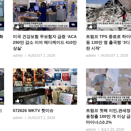
0
0
공화
미국 건강보험 무보험자 급증 ‘ACA
트럼프 TPS 종료로 하이
290만 감소 이어 메디케이드 410만
등 130만 명 출국령 ‘3
상실’
란 시작’
admin
AUGUST 1, 2026
admin
AUGUST 1, 2026
0
0
이
072626 WKTV 핫이슈
트럼프 첫해 이민,관세정
용창출 100만 개 이상 
admin
AUGUST 1, 2026
마이너스0.2%
admin
JULY 25, 2026