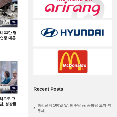
티 33만 명
디 업종 대혼
Recent Posts
책으로 고
급감, 성장률
중간선거 100일 앞, 민주당 vs 공화당 오차 밖
우세