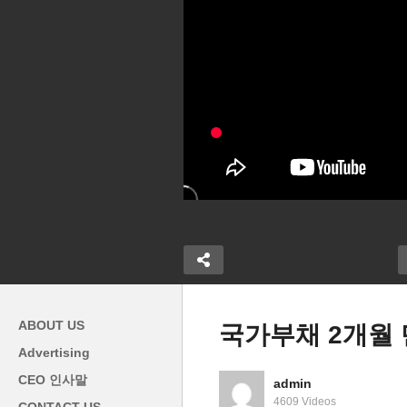
ABOUT US
국가부채 2개월 만
Advertising
드 이민신분
연방 셧다운 11월 첫째 주인
미
CEO 인사말
admin
체류자 명단 보
내주 결판난다 ‘공화 핵 옵션
표
4609 Videos