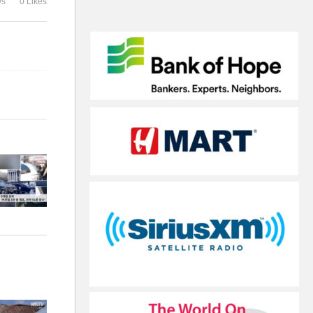
ws
0 Likes
전 ‘압도적 힘 과시’
다