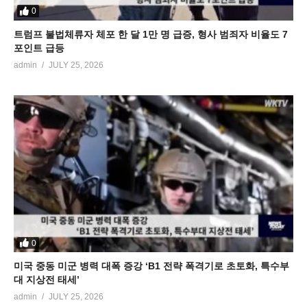
0
트럼프 불법체류자 체포 한 달 1만 명 급증, 형사 범죄자 비율도 7
포인트 급등
admin
JULY 25, 2026
0
미국 중동 미군 병력 대폭 증강 ‘B1 전략 폭격기로 초토화, 특수부
대 지상전 태세’
admin
JULY 25, 2026