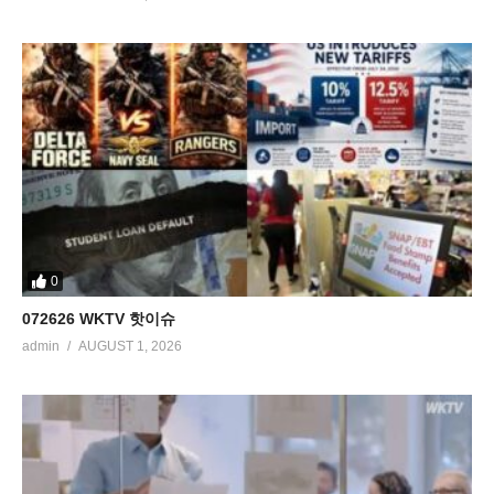
0
072626 WKTV 핫이슈
admin
AUGUST 1, 2026