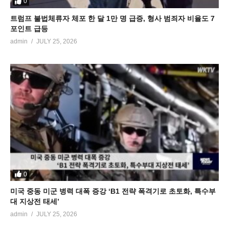
0
트럼프 불법체류자 체포 한 달 1만 명 급증, 형사 범죄자 비율도 7
포인트 급등
admin
JULY 25, 2026
0
미국 중동 미군 병력 대폭 증강 ‘B1 전략 폭격기로 초토화, 특수부
대 지상전 태세’
admin
JULY 25, 2026