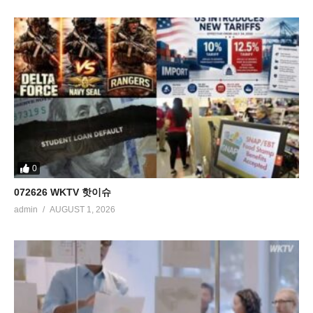
0
072626 WKTV 핫이슈
admin
AUGUST 1, 2026