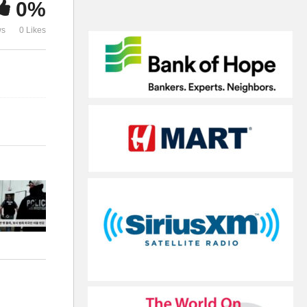
0%
무료 예방치료 유지 판결
하라’
ws
0 Likes