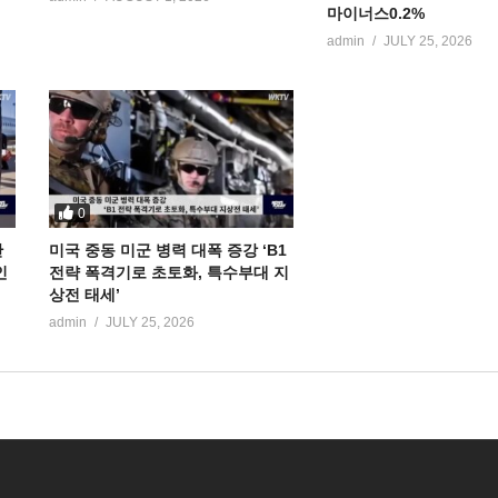
마이너스0.2%
admin
JULY 25, 2026
0
만
미국 중동 미군 병력 대폭 증강 ‘B1
인
전략 폭격기로 초토화, 특수부대 지
상전 태세’
admin
JULY 25, 2026