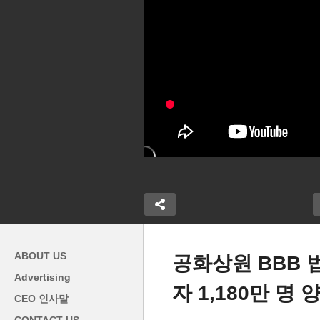
ABOUT US
공화상원 BBB 
Advertising
자 1,180만 명 
정치 경제 전면
트럼프 불법체류자 추방 전략
미
CEO 인사말
보조 중단 경고
바꿨다 ‘악어 감옥 등에 일시
어