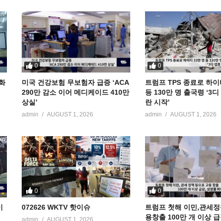
0
0
공화
미국 건강보험 무보험자 급증 ‘ACA
트럼프 TPS 종료로 하이
290만 감소 이어 메디케이드 410만
등 130만 명 출국령 ‘3
상실’
란 시작’
admin
AUGUST 1, 2026
admin
AUGUST 1, 2026
0
0
이
072626 WKTV 핫이슈
트럼프 첫해 이민,관세정
용창출 100만 개 이상 
admin
AUGUST 1, 2026