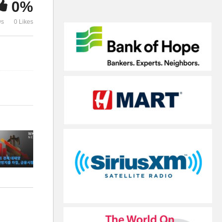
0%
순자산 전년보다 22% 감소
도 피한다’
ws
0 Likes