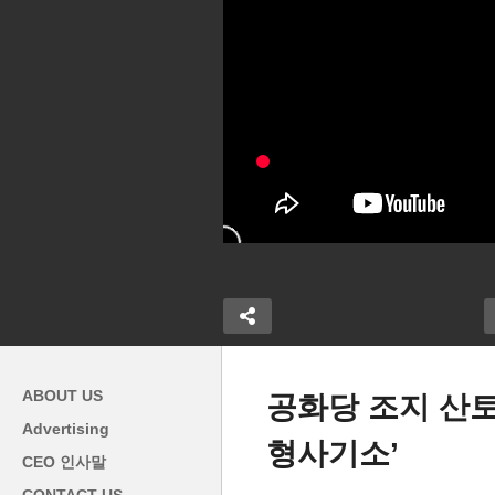
ABOUT US
공화당 조지 산토
Advertising
형사기소’
 절반 은퇴저
미국 디폴트시 경제피해 지역
CEO 인사말
불안한 마더스
별 차이 ‘연방관련 지역부터 치
미