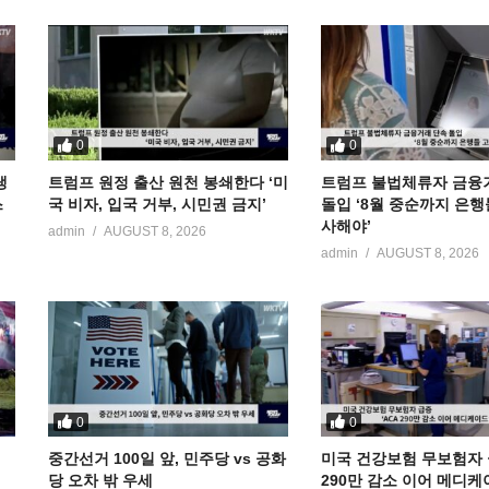
0
0
냉
트럼프 원정 출산 원천 봉쇄한다 ‘미
트럼프 불법체류자 금융
스
국 비자, 입국 거부, 시민권 금지’
돌입 ‘8월 중순까지 은행
사해야’
admin
AUGUST 8, 2026
admin
AUGUST 8, 2026
0
0
중간선거 100일 앞, 민주당 vs 공화
미국 건강보험 무보험자 급
당 오차 밖 우세
290만 감소 이어 메디케