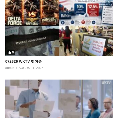
0
072626 WKTV 핫이슈
admin
AUGUST 1, 2026