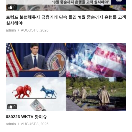
0
트럼프 불법체류자 금융거래 단속 돌입 ‘8월 중순까지 은행들 고객
실사해야’
admin
AUGUST 8, 2026
0
080226 WKTV 핫이슈
admin
AUGUST 8, 2026