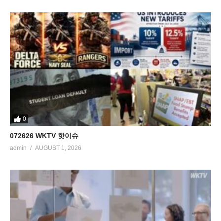
0
072626 WKTV 핫이슈
admin
AUGUST 1, 2026