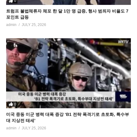
0
트럼프 불법체류자 체포 한 달 1만 명 급증, 형사 범죄자 비율도 7
포인트 급등
admin
JULY 25, 2026
0
미국 중동 미군 병력 대폭 증강 ‘B1 전략 폭격기로 초토화, 특수부
대 지상전 태세’
admin
JULY 25, 2026