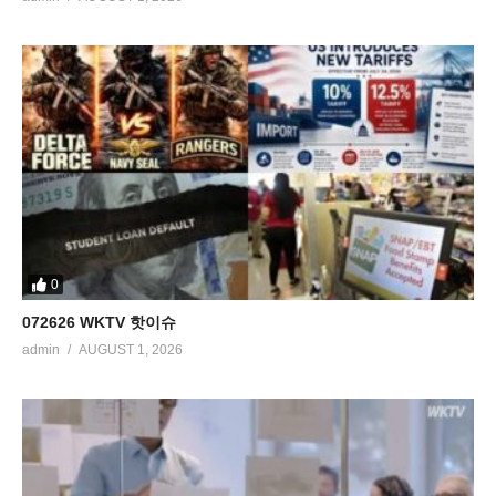
0
072626 WKTV 핫이슈
admin
AUGUST 1, 2026