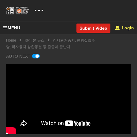
MENU
Login
Submit Video
Home
많이 본 뉴스
강제퇴거중지, 연방실업수
당, 학자융자 상환동결 등 줄줄이 끝난다
AUTO NEXT