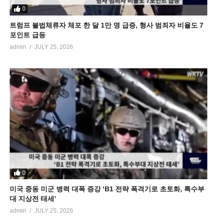
0
트럼프 불법체류자 체포 한 달 1만 명 급증, 형사 범죄자 비율도 7
포인트 급등
admin
JULY 25, 2026
0
미국 중동 미군 병력 대폭 증강 ‘B1 전략 폭격기로 초토화, 특수부
대 지상전 태세’
admin
JULY 25, 2026