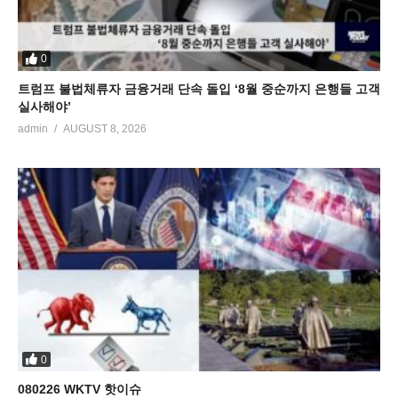
0
트럼프 불법체류자 금융거래 단속 돌입 ‘8월 중순까지 은행들 고객
실사해야’
admin
AUGUST 8, 2026
0
080226 WKTV 핫이슈