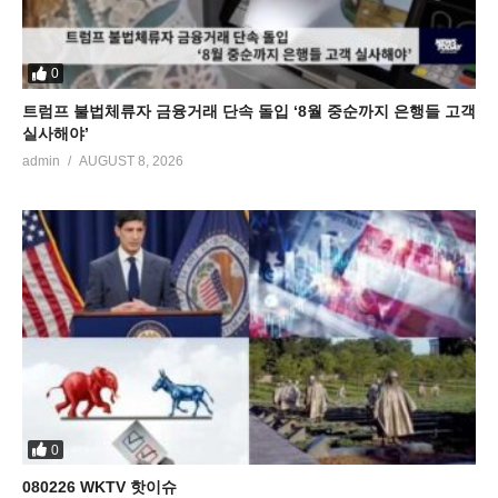
0
트럼프 불법체류자 금융거래 단속 돌입 ‘8월 중순까지 은행들 고객
실사해야’
admin
AUGUST 8, 2026
0
080226 WKTV 핫이슈